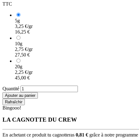
TTC
5g
3,25 €/gr
16,25 €
10g
2,75 €/gr
27,50 €
20g
2,25 €/gr
45,00 €
Quantité
Ajouter au panier
Bingooo!
LA CAGNOTTE DU CREW
En achetant ce produit tu cagnotteras
0,81 €
grâce à notre programme d