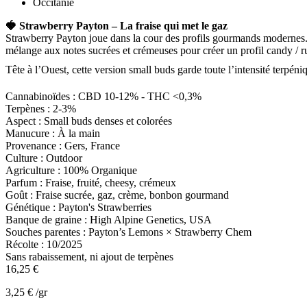
Occitanie
🍓 Strawberry Payton – La fraise qui met le gaz
Strawberry Payton joue dans la cour des profils gourmands modernes
mélange aux notes sucrées et crémeuses pour créer un profil candy / 
Tête à l’Ouest
, cette version small buds garde toute l’intensité terpé
Cannabinoïdes :
CBD 10-12% - THC <0,3%
Terpènes :
2-3%
Aspect :
Small buds denses et colorées
Manucure :
À la main
Provenance :
Gers, France
Culture :
Outdoor
Agriculture :
100% Organique
Parfum :
Fraise, fruité, cheesy, crémeux
Goût :
Fraise sucrée, gaz, crème, bonbon gourmand
Génétique :
Payton's Strawberries
Banque de graine :
High Alpine Genetics, USA
Souches parentes :
Payton’s Lemons × Strawberry Chem
Récolte :
10/2025
Sans rabaissement, ni ajout de terpènes
16,25 €
3,25 € /gr