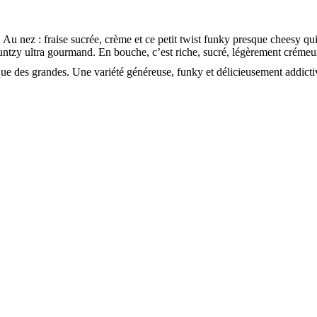
. Au nez :
fraise sucrée, crème et ce petit twist funky presque cheesy qui
runtzy ultra gourmand
. En bouche, c’est riche, sucré, légèrement créme
nique des grandes. Une variété généreuse, funky et délicieusement addic