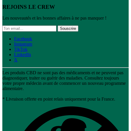
REJOINS LE CREW
Les nouveautés et les bonnes affaires à ne pas manquer !
Souscrire
Facebook
Instagram
TikTok
LinkedIn
X
Les produits CBD ne sont pas des médicaments et ne peuvent pas
diagnostiquer, traiter ou guérir des maladies. Consultez toujours
votre propre médecin avant de commencer un nouveau programme
alimentaire.
* Livraison offerte en point relais uniquement pour la France.