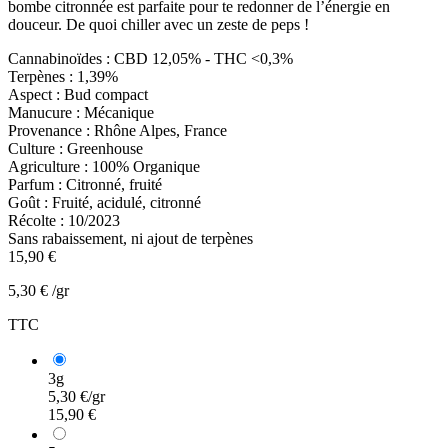
bombe citronnée est parfaite pour te redonner de l’énergie en
douceur. De quoi chiller avec un zeste de peps !
Cannabinoïdes :
CBD 12,05% - THC <0,3%
Terpènes :
1,39%
Aspect :
Bud compact
Manucure :
Mécanique
Provenance :
Rhône Alpes, France
Culture :
Greenhouse
Agriculture :
100% Organique
Parfum :
Citronné, fruité
Goût :
Fruité, acidulé, citronné
Récolte :
10/2023
Sans rabaissement, ni ajout de terpènes
15,90 €
5,30 € /gr
TTC
3g
5,30 €/gr
15,90 €