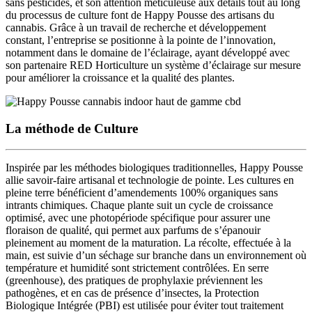
sans pesticides
, et son attention méticuleuse aux détails tout au long
du processus de culture font de Happy Pousse des
artisans du
cannabis
. Grâce à un travail de
recherche et développement
constant
, l’entreprise se positionne
à la pointe de l’innovation
,
notamment dans le domaine de l’éclairage, ayant développé avec
son partenaire RED Horticulture un système d’éclairage sur mesure
pour améliorer la croissance et la qualité des plantes
.
La méthode de Culture
Inspirée par les méthodes biologiques traditionnelles, Happy Pousse
allie savoir-faire artisanal et technologie de pointe
. Les cultures en
pleine terre bénéficient d’
amendements 100% organiques sans
intrants chimiques
. Chaque plante suit un cycle de croissance
optimisé, avec une
photopériode spécifique pour assurer une
floraison de qualité
, qui permet aux parfums de s’épanouir
pleinement au moment de la maturation.
La récolte, effectuée à la
main
, est suivie d’un séchage sur branche dans
un environnement où
température et humidité sont strictement contrôlées
. En serre
(greenhouse),
des pratiques de prophylaxie
préviennent les
pathogènes, et en cas de présence d’insectes, la
Protection
Biologique Intégrée (PBI)
est utilisée pour éviter tout traitement