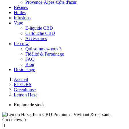
Provence-Alpes-Côte d'azur
Résines
Huiles
Infusions
Vape
E-liquide CBD
Cartouche CBD
Accessoires
Le crew
Qui sommes-nous ?
Fidélité & Parrainage
FAQ
Blog
Destockage
Accueil
FLEURS
Greenhouse
Lemon Haze
Rupture de stock
