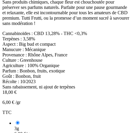
Sans produits chimiques, chaque fleur est chouchoutée pour
préserver ses parfums naturels. Parfaite pour une pause gourmande
et relaxante, elle est incontournable pour tous les amateurs de CBD
premium. Tutti Frutti, ou la promesse d’un moment sucré à savourer
sans modération !
Cannabinoïdes :
CBD 13,28% - THC <0,3%
Terpènes :
3,58%
Aspect :
Big bud et compact
Manucure :
Mécanique
Provenance :
Rhône Alpes, France
Culture :
Greenhouse
Agriculture :
100% Organique
Parfum :
Bonbon, fruits, exotique
Goût :
Bonbon, fruit
Récolte :
10/2023
Sans rabaissement, ni ajout de terpènes
18,00 €
6,00 € /gr
TTC
3g