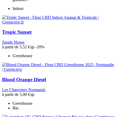
Indoor
Tropic Sunset
Jungle House
à partir de
5,52 €
/gr
-20%
Greenhouse
Blood Orange Diesel
Les Chanvriers Normands
à partir de
5,00 €
/gr
Greenhouse
Bio