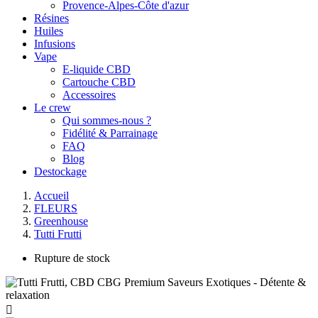
Provence-Alpes-Côte d'azur
Résines
Huiles
Infusions
Vape
E-liquide CBD
Cartouche CBD
Accessoires
Le crew
Qui sommes-nous ?
Fidélité & Parrainage
FAQ
Blog
Destockage
Accueil
FLEURS
Greenhouse
Tutti Frutti
Rupture de stock
