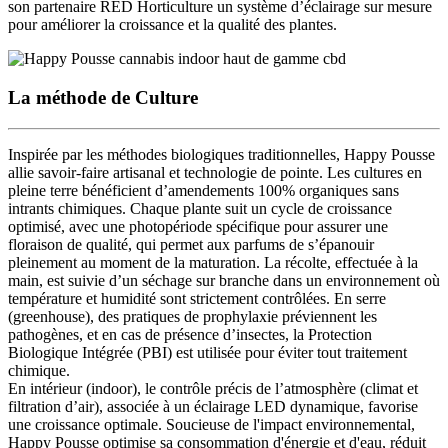
son partenaire RED Horticulture un système d’éclairage sur mesure
pour améliorer la croissance et la qualité des plantes
.
La méthode de Culture
Inspirée par les méthodes biologiques traditionnelles, Happy Pousse
allie savoir-faire artisanal et technologie de pointe
. Les cultures en
pleine terre bénéficient d’
amendements 100% organiques sans
intrants chimiques
. Chaque plante suit un cycle de croissance
optimisé, avec une
photopériode spécifique pour assurer une
floraison de qualité
, qui permet aux parfums de s’épanouir
pleinement au moment de la maturation.
La récolte, effectuée à la
main
, est suivie d’un séchage sur branche dans
un environnement où
température et humidité sont strictement contrôlées
. En serre
(greenhouse),
des pratiques de prophylaxie
préviennent les
pathogènes, et en cas de présence d’insectes, la
Protection
Biologique Intégrée (PBI)
est utilisée pour éviter tout traitement
chimique.
En intérieur (indoor), le
contrôle précis de l’atmosphère
(climat et
filtration d’air), associée à un
éclairage LED dynamique
, favorise
une
croissance optimale
. Soucieuse de l'impact environnemental,
Happy Pousse optimise sa consommation d'énergie et d'eau, réduit